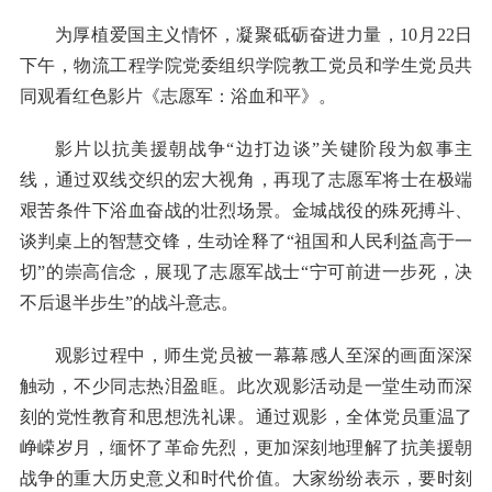
为厚植爱国主义情怀，凝聚砥砺奋进力量，
10月22日
下午，物流工程学院党委组织学院教工党员和学生党员共
同观看红色影片《志愿军：浴血和平》。
影片以抗美援朝战争
“边打边谈”关键阶段为叙事主
线，通过双线交织的宏大视角，再现了志愿军将士在极端
艰苦条件下浴血奋战的壮烈场景。金城战役的殊死搏斗、
谈判桌上的智慧交锋，生动诠释了“祖国和人民利益高于一
切”的崇高信念，展现了志愿军战士“宁可前进一步死，决
不后退半步生”的战斗意志。
观影过程中，师生党员被一幕幕感人至深的画面深深
触动，不少同志热泪盈眶。此次观影活动是一堂生动而深
刻的党性教育和思想洗礼课。通过观影，全体党员重温了
峥嵘岁月，缅怀了革命先烈，更加深刻地理解了抗美援朝
战争的重大历史意义和时代价值。大家纷纷表示，要时刻