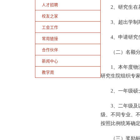
人才招聘
2
、研究生在
校友之家
3
、超出学制
工会工作
4
、申请研究
常用链接
合作伙伴
（二）名额
新闻中心
1
、本年度物
教学周
研究生院组织专
2
、一年级硕
3
、二年级及
级、不同专业、
按照比例统筹确
（三）奖励