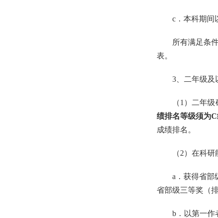
c
．本科期间
所有满足条
表。
3
、二年级及
（
1
）
二年级
绩排名等级须为
C
成绩排名。
（
2
）在科研
a
．获得省部
省部级三等奖（
b
．以第一作