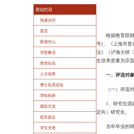
原站栏目
快速访问
首页
根据教育部
新闻中心
号
}
、《上海市普
学院概况
法》（沪海大研
生培养质量为宗
师资队伍
人才培养
一、评选对
博士后流动站
（一）评选
学科科研
1
、研究生国
国际交流
定向）研究生
。
招生就业
当年毕业的
学生天地