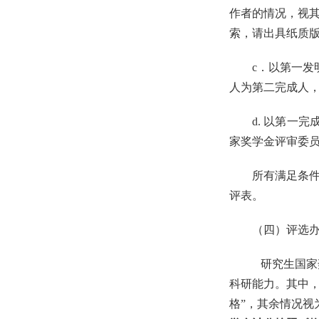
作者的情况，视
索，请出具纸质
c
．以第一发
人为第二完成人
d.
以第一完
家奖学金评审委
所有满足条
评表。
（四）评选
研究生国家
科研能力。其中
格
”
，其余情况视