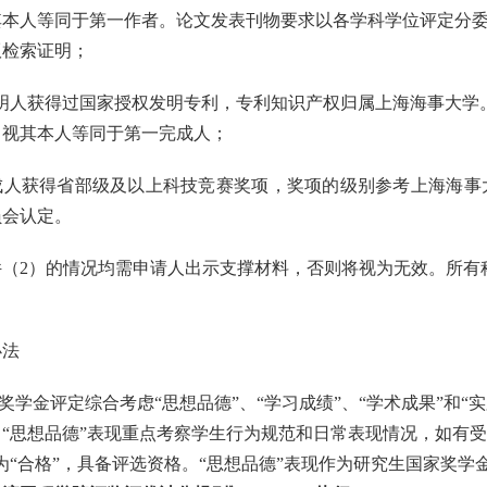
其本人等同于第一作者。论文发表刊物要求以各学科学位评定分
版检索证明；
明人获得过国家授权发明专利，专利知识产权归属上海海事大学
，视其本人等同于第一完成人；
成人获得省部级及以上科技竞赛奖项，奖项的级别参考上海海事
员会认定。
件（
2
）的情况均需申请人出示支撑材料，否则将视为无效。所有
办法
奖学金评定综合考虑
“
思想品德
”
、
“
学习成绩
”
、
“
学术成果
”
和
“
实
，
“
思想品德
”
表现重点考察学生行为规范和日常表现情况，如有受
为
“
合格
”
，具备评选资格。
“
思想品德
”
表现作为研究生国家奖学