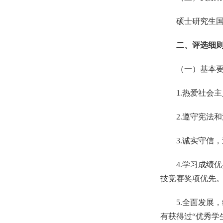
硕士研究生
二、评选细
（一）基本
1.
热爱社会主
2.
遵守宪法和
3.
诚实守信，
4.
学习成绩优
技竞赛奖项优先
5.
全面发展，
有获得过“优秀学