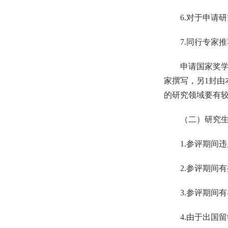
6.
对于申请研
7.
同行专家推
申请国家奖
家撰写，另
1
封由
的研究领域要有
（二）
研究
1.
参评期间违
2.
参评期间有
3.
参评期间有
4.
由于出国留