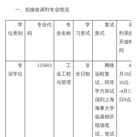
一、拟接收调剂专业情况
学
专业代
专
学
复试
调
位类别
码
业名称
习形式
形式
剂系统
开放时
间
专
125603
工
非
网络
4
业学位
业工程
全日制
远程复
月
16
日
与管理
试，同等
10
点
-
学力加试
-4
月
17
须到上海
日
9
点
海事大学
临港校区
现场笔
试，笔试