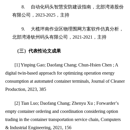
8.
自动化码头智慧安防建设指南，北部湾港股份
有限公司，
2023-2025
，主持
9.
大榄坪南作业区物理围网方案软件仿真分析，
北部湾港钦州码头有限公司，
2021-2021
，主持
（三）
代表性论文成果
[1] Yinping Gao; Daofang Chang; Chun-Hsien Chen ; A
digital twin-based approach for optimizing operation energy
consumption at automated container terminals, Journal of Cleaner
Production, 2023, 385
[2] Tian Luo; Daofang Chang; Zhenyu Xu ; Forwarder
’
s
empty container ordering and coordination considering option
trading in the container transportation service chain, Computers
& Industrial Engineering, 2021, 156