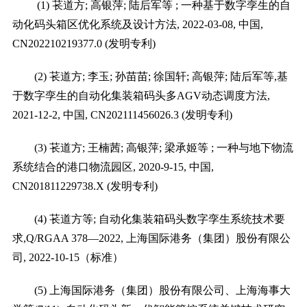
(1)
苌道方
;
高银萍
;
陆后军等
;
一种基于数字孪生的自
动化码头箱区优化系统及设计方法
, 2022-03-08,
中国
,
CN202210219377.0 (
发明专利
)
(2)
苌道方
;
李玉
;
孙苗苗
;
徐国轩
;
高银萍
;
陆后军等
,
基
于数字孪生的自动化集装箱码头多
AGV
动态调度方法
,
2021-12-2,
中国
, CN202111456026.3 (
发明专利
)
(3)
苌道方
;
王楠茜
;
高银萍
;
梁承姬等
;
一种与地下物流
系统结合的港口物流园区
, 2020-9-15,
中国
,
CN201811229738.X (
发明专利
)
(4)
苌道方等
;
自动化集装箱码头数字孪生系统技术要
求
,Q/RGAA 378
—
2022,
上海国际港务（集团）股份有限公
司
, 2022-10-15
（标准）
(5)
上海国际港务（集团）股份有限公司、上海海事大