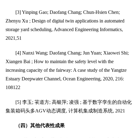
[3] Yinping Gao; Daofang Chang; Chun-Hsien Chen;
Zhenyu Xu ; Design of digital twin applications in automated
storage yard scheduling, Advanced Engineering Informatics,
2021,51
[4] Nanxi Wang; Daofang Chang; Jun Yuan; Xiaowei Shi;
Xiangen Bai ; How to maintain the safety level with the
increasing capacity of the fairway: A case study of the Yangtze
Estuary Deepwater Channel, Ocean Engineering, 2020, 216:
108122
[5]
李玉
;
苌道方
;
高银萍
;
凌强
;
基于数字孪生的自动化
集装箱码头多
AGV
动态调度
,
计算机集成制造系统
, 2021
（四）
其他代表性成果